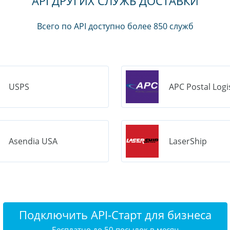
API ДРУГИХ СЛУЖБ ДОСТАВКИ
Всего по API доступно более 850 служб
USPS
APC Postal Logi
Asendia USA
LaserShip
Подключить API-Старт для бизнеса
Бесплатно до 50 посылок в месяц