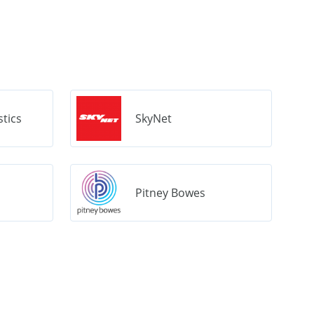
stics
SkyNet
Pitney Bowes