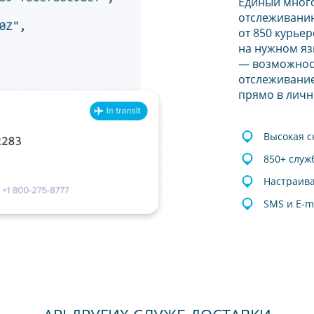
Единый мног
отслеживанию
от 850 курье
на нужном яз
— возможнос
отслеживание
прямо в личн
Высокая с
850+ служ
Настраив
SMS и E-m