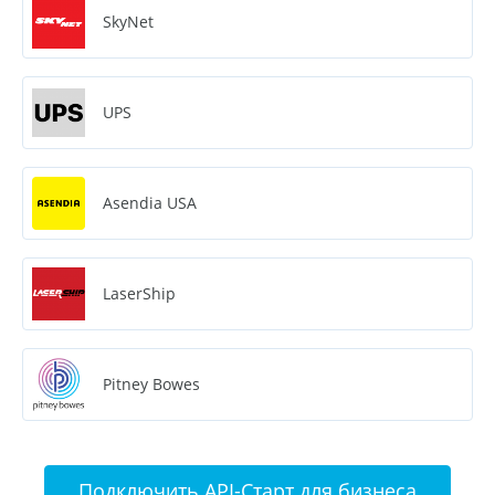
SkyNet
UPS
Asendia USA
LaserShip
Pitney Bowes
Подключить API-Старт для бизнеса