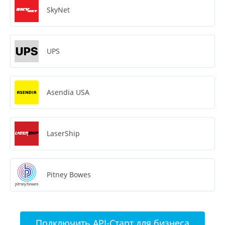
SkyNet
UPS
Asendia USA
LaserShip
Pitney Bowes
Подключить API-Старт для бизнеса