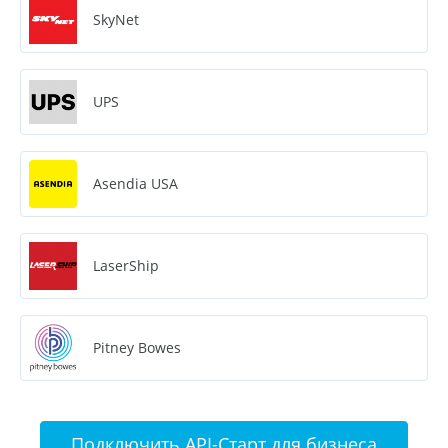
SkyNet
UPS
Asendia USA
LaserShip
Pitney Bowes
Подключить API-Старт для бизнеса