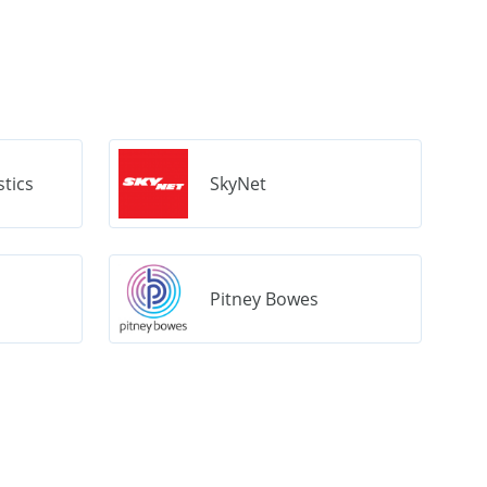
stics
SkyNet
Pitney Bowes