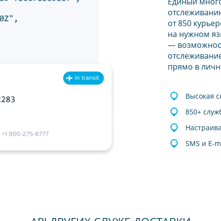
Единый мног
отслеживанию
от 850 курье
на нужном яз
— возможнос
отслеживание
прямо в личн
Высокая с
850+ служ
Настраив
SMS и E-m