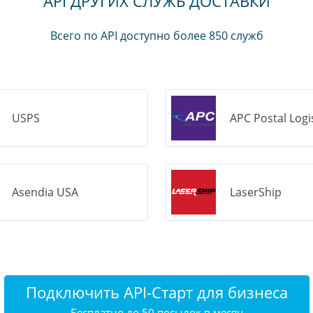
API ДРУГИХ СЛУЖБ ДОСТАВКИ
Всего по API доступно более 850 служб
USPS
APC Postal Logi
Asendia USA
LaserShip
Подключить API-Старт для бизнеса
Бесплатно до 50 посылок в месяц