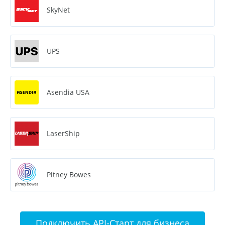
SkyNet
UPS
Asendia USA
LaserShip
Pitney Bowes
Подключить API-Старт для бизнеса