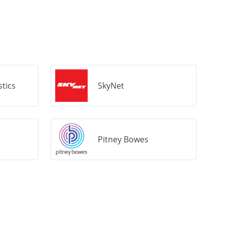
stics
SkyNet
Pitney Bowes