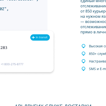
Единый мног
отслеживанию
от 850 курье
на нужном яз
— возможнос
отслеживание
прямо в личн
Высокая с
850+ служ
Настраив
SMS и E-m