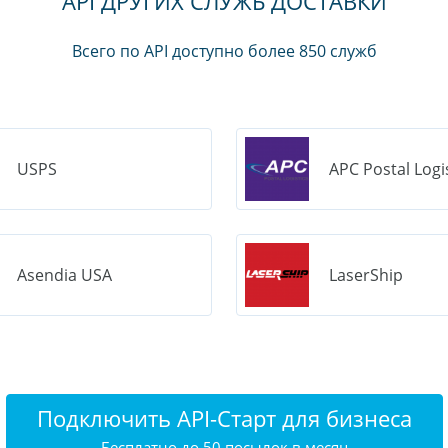
API ДРУГИХ СЛУЖБ ДОСТАВКИ
Всего по API доступно более 850 служб
USPS
APC Postal Logi
Asendia USA
LaserShip
Подключить API-Старт для бизнеса
Бесплатно до 50 посылок в месяц