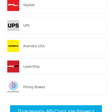
SkyNet
UPS
Asendia USA
LaserShip
Pitney Bowes
Подключить API-Старт для бизнеса