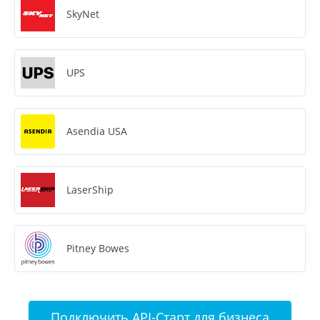
SkyNet
UPS
Asendia USA
LaserShip
Pitney Bowes
Подключить API-Старт для бизнеса