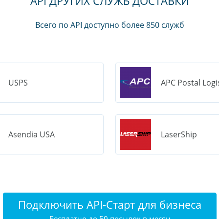
API ДРУГИХ СЛУЖБ ДОСТАВКИ
Всего по API доступно более 850 служб
USPS
APC Postal Logi
Asendia USA
LaserShip
Подключить API-Старт для бизнеса
Бесплатно до 50 посылок в месяц