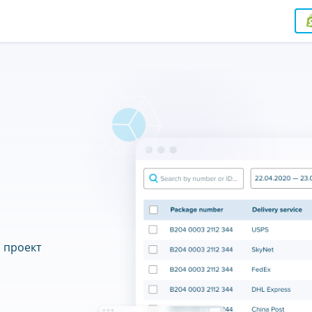
I
 проект