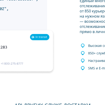
Единый мног
отслеживанию
от 850 курье
на нужном яз
— возможнос
отслеживание
прямо в личн
Высокая с
850+ служ
Настраив
SMS и E-m