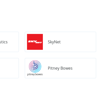
stics
SkyNet
Pitney Bowes