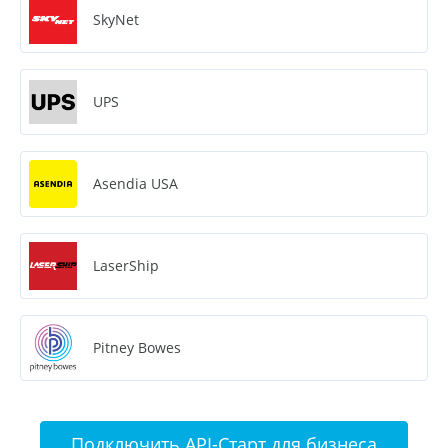
SkyNet
UPS
Asendia USA
LaserShip
Pitney Bowes
Подключить API-Старт для бизнеса