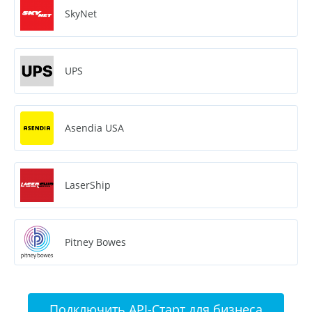
SkyNet
UPS
Asendia USA
LaserShip
Pitney Bowes
Подключить API-Старт для бизнеса